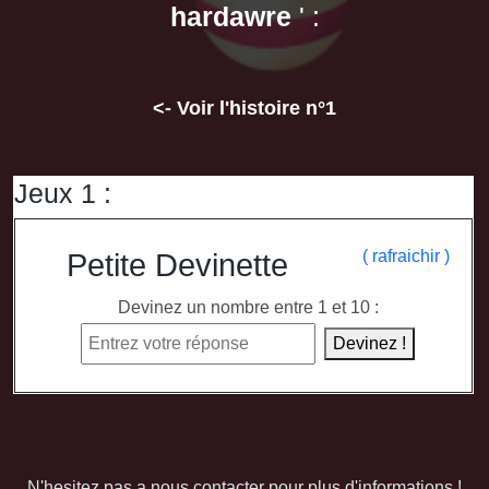
hardawre
' :
<- Voir l'histoire n°1
Jeux 1 :
( rafraichir )
Petite Devinette
Devinez un nombre entre 1 et 10 :
Devinez !
N'hesitez pas a nous contacter pour plus d'informations !